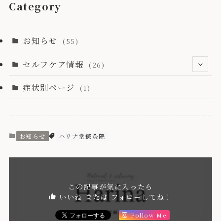
Category
お知らせ
(55)
セルフケア情報
(26)
症状別ぺージ
(23)
(1)
(9)
(11)
お知らせ
ハリナ堂鍼灸院
この記事が気に入ったら
いいね または フォローしてね！
Follow Me